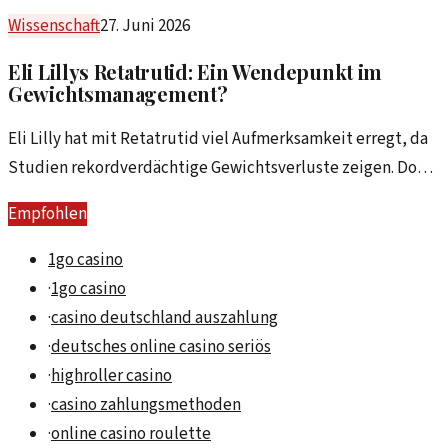
Bedeutung hat dies für die Therapie?
Wissenschaft
27. Juni 2026
Eli Lillys Retatrutid: Ein Wendepunkt im
Gewichtsmanagement?
Eli Lilly hat mit Retatrutid viel Aufmerksamkeit erregt, da
Studien rekordverdächtige Gewichtsverluste zeigen. Doch
was bedeutet das für Anleger und welche Bedenken
Empfohlen
bleiben?
1go casino
·
1go casino
·
casino deutschland auszahlung
·
deutsches online casino seriös
·
highroller casino
·
casino zahlungsmethoden
·
online casino roulette