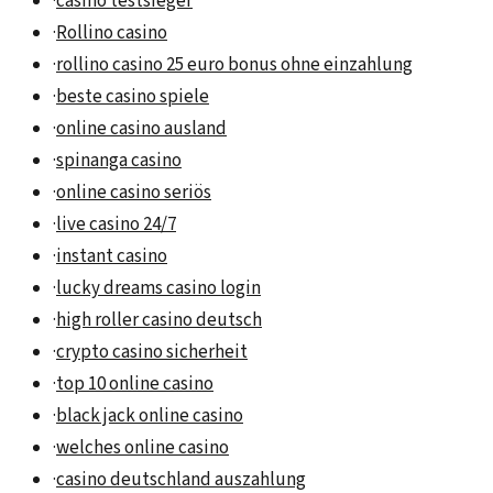
·
casino testsieger
·
Rollino casino
·
rollino casino 25 euro bonus ohne einzahlung
·
beste casino spiele
·
online casino ausland
·
spinanga casino
·
online casino seriös
·
live casino 24/7
·
instant casino
·
lucky dreams casino login
·
high roller casino deutsch
·
crypto casino sicherheit
·
top 10 online casino
·
black jack online casino
·
welches online casino
·
casino deutschland auszahlung