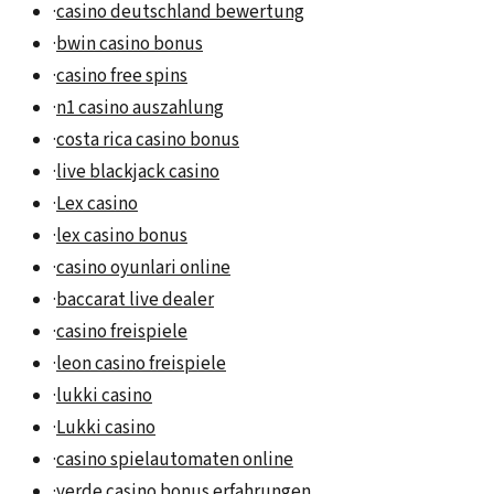
·
casino deutschland bewertung
·
bwin casino bonus
·
casino free spins
·
n1 casino auszahlung
·
costa rica casino bonus
·
live blackjack casino
·
Lex casino
·
lex casino bonus
·
casino oyunlari online
·
baccarat live dealer
·
casino freispiele
·
leon casino freispiele
·
lukki casino
·
Lukki casino
·
casino spielautomaten online
·
verde casino bonus erfahrungen