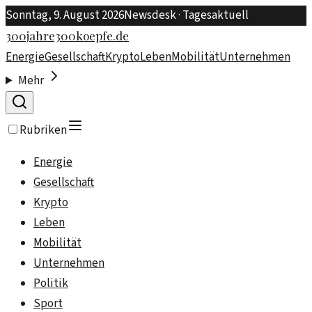
Sonntag, 9. August 2026
Newsdesk · Tagesaktuell
300jahre300koepfe.de
Energie
Gesellschaft
Krypto
Leben
Mobilität
Unternehmen
Mehr
Rubriken
Energie
Gesellschaft
Krypto
Leben
Mobilität
Unternehmen
Politik
Sport