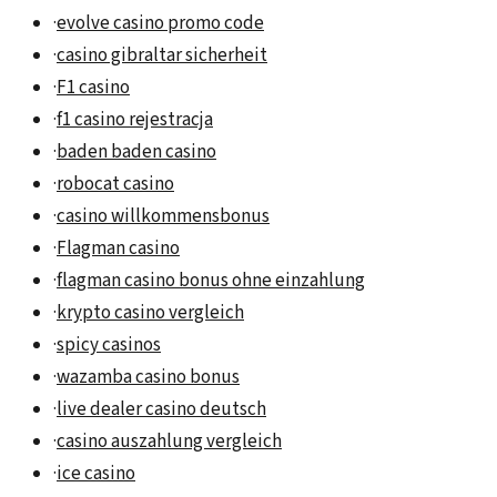
·
evolve casino promo code
·
casino gibraltar sicherheit
·
F1 casino
·
f1 casino rejestracja
·
baden baden casino
·
robocat casino
·
casino willkommensbonus
·
Flagman casino
·
flagman casino bonus ohne einzahlung
·
krypto casino vergleich
·
spicy casinos
·
wazamba casino bonus
·
live dealer casino deutsch
·
casino auszahlung vergleich
·
ice casino