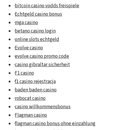
·
bitcoin casino vodds freispiele
·
Echtgeld casino bonus
·
mga casino
·
betano casino login
·
online slots echtgeld
·
Evolve casino
·
evolve casino promo code
·
casino gibraltar sicherheit
·
F1 casino
·
f1 casino rejestracja
·
baden baden casino
·
robocat casino
·
casino willkommensbonus
·
Flagman casino
·
flagman casino bonus ohne einzahlung