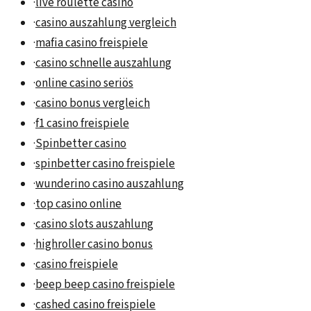
·
live roulette casino
·
casino auszahlung vergleich
·
mafia casino freispiele
·
casino schnelle auszahlung
·
online casino seriös
·
casino bonus vergleich
·
f1 casino freispiele
·
Spinbetter casino
·
spinbetter casino freispiele
·
wunderino casino auszahlung
·
top casino online
·
casino slots auszahlung
·
highroller casino bonus
·
casino freispiele
·
beep beep casino freispiele
·
cashed casino freispiele