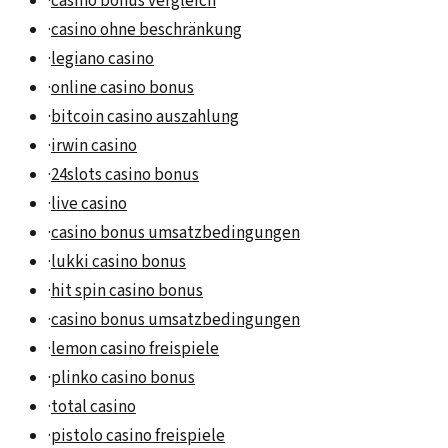
·
casino bonus vergleich
·
casino ohne beschränkung
·
legiano casino
·
online casino bonus
·
bitcoin casino auszahlung
·
irwin casino
·
24slots casino bonus
·
live casino
·
casino bonus umsatzbedingungen
·
lukki casino bonus
·
hit spin casino bonus
·
casino bonus umsatzbedingungen
·
lemon casino freispiele
·
plinko casino bonus
·
total casino
·
pistolo casino freispiele