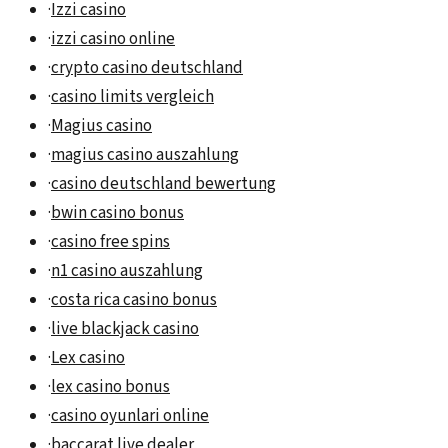
·
Izzi casino
·
izzi casino online
·
crypto casino deutschland
·
casino limits vergleich
·
Magius casino
·
magius casino auszahlung
·
casino deutschland bewertung
·
bwin casino bonus
·
casino free spins
·
n1 casino auszahlung
·
costa rica casino bonus
·
live blackjack casino
·
Lex casino
·
lex casino bonus
·
casino oyunlari online
·
baccarat live dealer