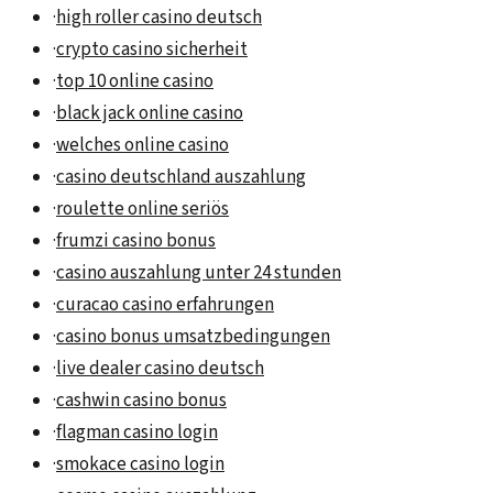
·
high roller casino deutsch
·
crypto casino sicherheit
·
top 10 online casino
·
black jack online casino
·
welches online casino
·
casino deutschland auszahlung
·
roulette online seriös
·
frumzi casino bonus
·
casino auszahlung unter 24 stunden
·
curacao casino erfahrungen
·
casino bonus umsatzbedingungen
·
live dealer casino deutsch
·
cashwin casino bonus
·
flagman casino login
·
smokace casino login