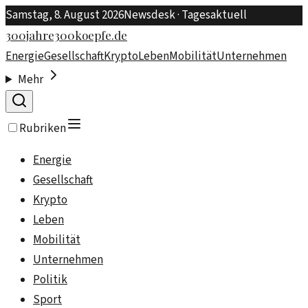
Samstag, 8. August 2026
Newsdesk · Tagesaktuell
300jahre300koepfe.de
Energie
Gesellschaft
Krypto
Leben
Mobilität
Unternehmen
Mehr
Rubriken
Energie
Gesellschaft
Krypto
Leben
Mobilität
Unternehmen
Politik
Sport