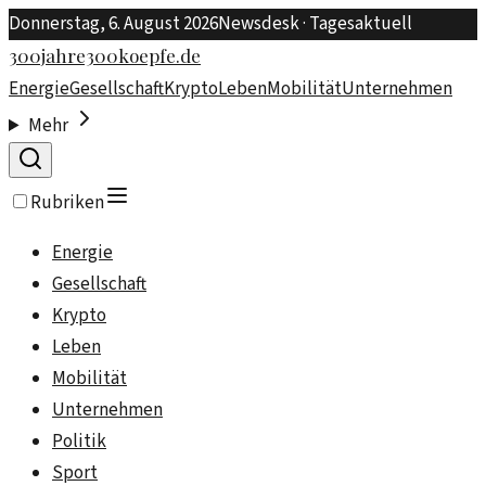
Donnerstag, 6. August 2026
Newsdesk · Tagesaktuell
300jahre300koepfe.de
Energie
Gesellschaft
Krypto
Leben
Mobilität
Unternehmen
Mehr
Rubriken
Energie
Gesellschaft
Krypto
Leben
Mobilität
Unternehmen
Politik
Sport