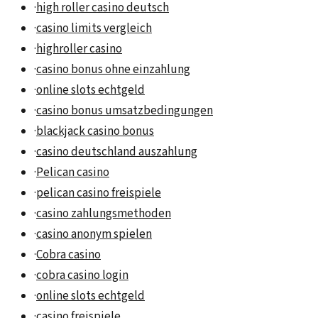
·
high roller casino deutsch
·
casino limits vergleich
·
highroller casino
·
casino bonus ohne einzahlung
·
online slots echtgeld
·
casino bonus umsatzbedingungen
·
blackjack casino bonus
·
casino deutschland auszahlung
·
Pelican casino
·
pelican casino freispiele
·
casino zahlungsmethoden
·
casino anonym spielen
·
Cobra casino
·
cobra casino login
·
online slots echtgeld
·
casino freispiele