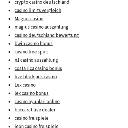
·
crypto casino deutschland
·
casino limits vergleich
·
Magius casino
·
magius casino auszahlung
·
casino deutschland bewertung
·
bwin casino bonus
·
casino free spins
·
n1 casino auszahlung
·
costa rica casino bonus
·
live blackjack casino
·
Lex casino
·
lex casino bonus
·
casino oyunlari online
·
baccarat live dealer
·
casino freispiele
·
leon casino freispiele