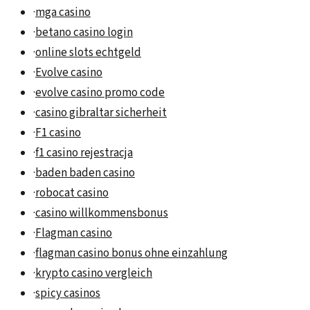
·
mga casino
·
betano casino login
·
online slots echtgeld
·
Evolve casino
·
evolve casino promo code
·
casino gibraltar sicherheit
·
F1 casino
·
f1 casino rejestracja
·
baden baden casino
·
robocat casino
·
casino willkommensbonus
·
Flagman casino
·
flagman casino bonus ohne einzahlung
·
krypto casino vergleich
·
spicy casinos