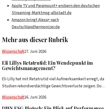
Apple TV und Paramount+ erobern den deutschen
Streaming-Markt
msg-albstadt.de
Amazon bringt Alexa+ nach
Deutschland
hermonizer.de
Mehr aus dieser Rubrik
Wissenschaft
27. Juni 2026
Eli Lillys Retatrutid: Ein Wendepunkt im
Gewichtsmanagement?
Eli Lilly hat mit Retatrutid viel Aufmerksamkeit erregt, da
Studien rekordverdächtige Gewichtsverluste zeigen. Doch
was bedeutet das für Anleger und welche Bedenken
Wissenschaft
16. Juni 2026
bleiben?
DWS ESG Biotech: Ein Blick auf Performance