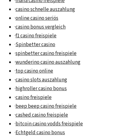
·
mafia casino freispiele
·
casino schnelle auszahlung
·
online casino seriös
·
casino bonus vergleich
·
f1 casino freispiele
·
Spinbetter casino
·
spinbetter casino freispiele
·
wunderino casino auszahlung
·
top casino online
·
casino slots auszahlung
·
highroller casino bonus
·
casino freispiele
·
beep beep casino freispiele
·
cashed casino freispiele
·
bitcoin casino vodds freispiele
·
Echtgeld casino bonus