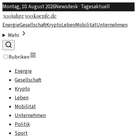
Montag, 10. August 2026
Newsdesk · Tagesaktuell
300jahre300koepfe.de
Energie
Gesellschaft
Krypto
Leben
Mobilität
Unternehmen
Mehr
Rubriken
Energie
Gesellschaft
Krypto
Leben
Mobilität
Unternehmen
Politik
Sport