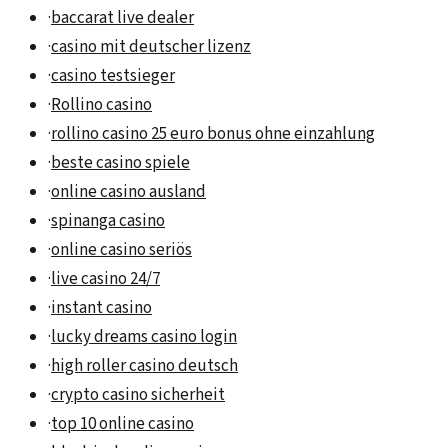
·
baccarat live dealer
·
casino mit deutscher lizenz
·
casino testsieger
·
Rollino casino
·
rollino casino 25 euro bonus ohne einzahlung
·
beste casino spiele
·
online casino ausland
·
spinanga casino
·
online casino seriös
·
live casino 24/7
·
instant casino
·
lucky dreams casino login
·
high roller casino deutsch
·
crypto casino sicherheit
·
top 10 online casino