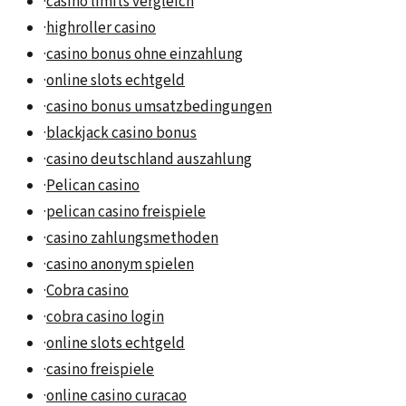
·
casino limits vergleich
·
highroller casino
·
casino bonus ohne einzahlung
·
online slots echtgeld
·
casino bonus umsatzbedingungen
·
blackjack casino bonus
·
casino deutschland auszahlung
·
Pelican casino
·
pelican casino freispiele
·
casino zahlungsmethoden
·
casino anonym spielen
·
Cobra casino
·
cobra casino login
·
online slots echtgeld
·
casino freispiele
·
online casino curacao