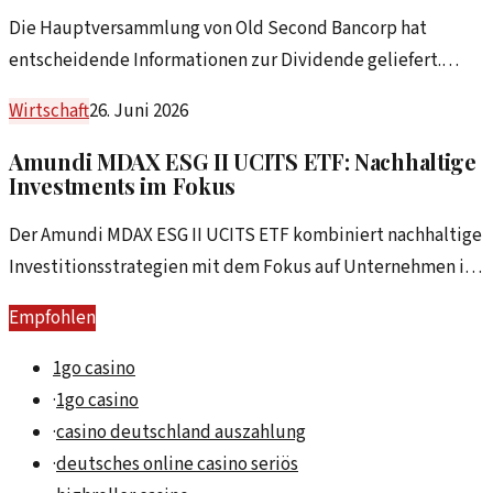
Die Hauptversammlung von Old Second Bancorp hat
entscheidende Informationen zur Dividende geliefert.
Analysten und Anleger blicken gespannt auf die zukünftige
Wirtschaft
26. Juni 2026
Entwicklung der Aktie.
Amundi MDAX ESG II UCITS ETF: Nachhaltige
Investments im Fokus
Der Amundi MDAX ESG II UCITS ETF kombiniert nachhaltige
Investitionsstrategien mit dem Fokus auf Unternehmen im
MDAX. Erfahren Sie mehr über seine Ausschüttungen und
Empfohlen
Besonderheiten.
1go casino
·
1go casino
·
casino deutschland auszahlung
·
deutsches online casino seriös