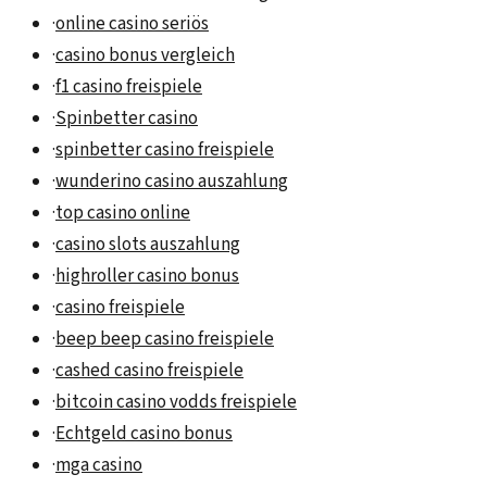
·
online casino seriös
·
casino bonus vergleich
·
f1 casino freispiele
·
Spinbetter casino
·
spinbetter casino freispiele
·
wunderino casino auszahlung
·
top casino online
·
casino slots auszahlung
·
highroller casino bonus
·
casino freispiele
·
beep beep casino freispiele
·
cashed casino freispiele
·
bitcoin casino vodds freispiele
·
Echtgeld casino bonus
·
mga casino