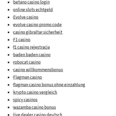
·
betano casino login
·
online slots echtgeld
·
Evolve casino
·
evolve casino promo code
·
casino gibraltar sicherheit
·
F1 casino
·
f1 casino rejestracja
·
baden baden casino
·
robocat casino
·
casino willkommensbonus
·
Flagman casino
·
flagman casino bonus ohne einzahlung
·
krypto casino vergleich
·
spicy casinos
·
wazamba casino bonus
·
live dealer casino deutsch