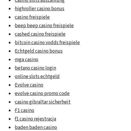
·
casino slots auszahlung
·
highroller casino bonus
·
casino freispiele
·
beep beep casino freispiele
·
cashed casino freispiele
·
bitcoin casino vodds freispiele
·
Echtgeld casino bonus
·
mga casino
·
betano casino login
·
online slots echtgeld
·
Evolve casino
·
evolve casino promo code
·
casino gibraltar sicherheit
·
F1 casino
·
f1 casino rejestracja
·
baden baden casino