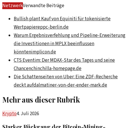
Netzwerk
Verwandte Beiträge
Bullish plant Kauf von Equiniti für tokenisierte
Wertpapiere
ppc-berlin.de
Warum Ergebnisverfehlung und Pipeline-Erweiterung
die Investitionen in MPLX beeinflussen
könnten
implicon.de
CTS Eventim: Der MDAX-Star des Tages und seine
Chancen
chinchilla-homepage.de
Die Schattenseiten von Uber: Eine ZDF-Recherche
deckt auf
dalmatiner-von-der-ender-mark.de
Mehr aus dieser Rubrik
Krypto
4. Juli 2026
Starker Rückgang der Bitcoin-Mining-