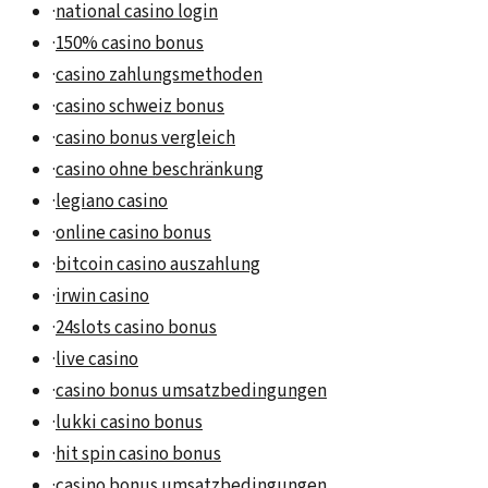
·
national casino login
·
150% casino bonus
·
casino zahlungsmethoden
·
casino schweiz bonus
·
casino bonus vergleich
·
casino ohne beschränkung
·
legiano casino
·
online casino bonus
·
bitcoin casino auszahlung
·
irwin casino
·
24slots casino bonus
·
live casino
·
casino bonus umsatzbedingungen
·
lukki casino bonus
·
hit spin casino bonus
·
casino bonus umsatzbedingungen