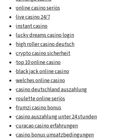
·
online casino seriös
·
live casino 24/7
·
instant casino
·
lucky dreams casino login
·
high roller casino deutsch
·
crypto casino sicherheit
·
top 10 online casino
·
black jack online casino
·
welches online casino
·
casino deutschland auszahlung
·
roulette online seriös
·
frumzi casino bonus
·
casino auszahlung unter 24 stunden
·
curacao casino erfahrungen
·
casino bonus umsatzbedingungen