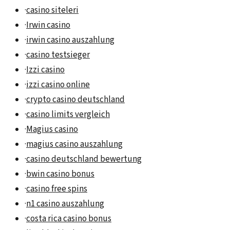
·
casino siteleri
·
Irwin casino
·
irwin casino auszahlung
·
casino testsieger
·
Izzi casino
·
izzi casino online
·
crypto casino deutschland
·
casino limits vergleich
·
Magius casino
·
magius casino auszahlung
·
casino deutschland bewertung
·
bwin casino bonus
·
casino free spins
·
n1 casino auszahlung
·
costa rica casino bonus