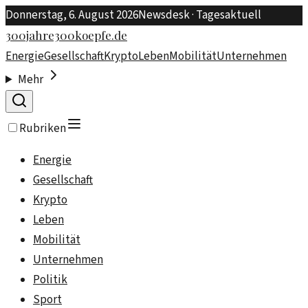
Donnerstag, 6. August 2026
Newsdesk · Tagesaktuell
300jahre300koepfe.de
Energie
Gesellschaft
Krypto
Leben
Mobilität
Unternehmen
Mehr
Rubriken
Energie
Gesellschaft
Krypto
Leben
Mobilität
Unternehmen
Politik
Sport