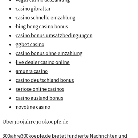
·
vegas casino auszahlung
·
casino gibraltar
·
casino schnelle einzahlung
·
bing bong casino bonus
·
casino bonus umsatzbedingungen
·
ggbet casino
·
casino bonus ohne einzahlung
·
live dealer casino online
·
amunra casino
·
casino deutschland bonus
·
seriöse online casinos
·
casino ausland bonus
·
novoline casino
300jahre300koepfe.de
Über
300jahre300koepfe.de bietet fundierte Nachrichten und