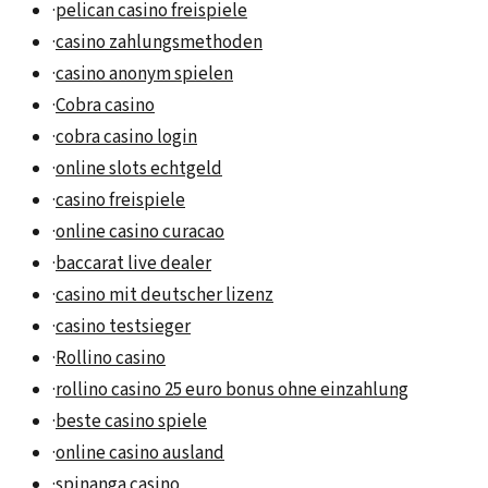
·
pelican casino freispiele
·
casino zahlungsmethoden
·
casino anonym spielen
·
Cobra casino
·
cobra casino login
·
online slots echtgeld
·
casino freispiele
·
online casino curacao
·
baccarat live dealer
·
casino mit deutscher lizenz
·
casino testsieger
·
Rollino casino
·
rollino casino 25 euro bonus ohne einzahlung
·
beste casino spiele
·
online casino ausland
·
spinanga casino