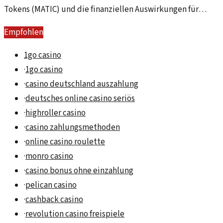
Tokens (MATIC) und die finanziellen Auswirkungen für
Anleger im zurückliegenden Jahr.
Empfohlen
1go casino
·
1go casino
·
casino deutschland auszahlung
·
deutsches online casino seriös
·
highroller casino
·
casino zahlungsmethoden
·
online casino roulette
·
monro casino
·
casino bonus ohne einzahlung
·
pelican casino
·
cashback casino
·
revolution casino freispiele